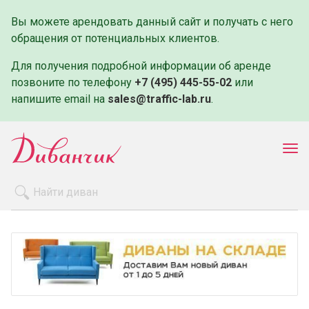
Вы можете арендовать данный сайт и получать с него
обращения от потенциальных клиентов.
Для получения подробной информации об аренде
позвоните по телефону
+7 (495) 445-55-02
или
напишите email на
sales@traffic-lab.ru
.
Пок
ме
Распродажа
Производители
Как заказать
Оплата и доставка
Контакты