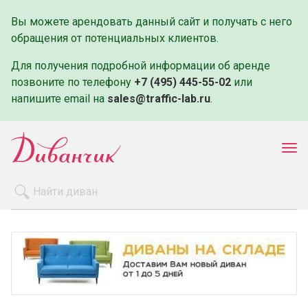
Вы можете арендовать данный сайт и получать с него
обращения от потенциальных клиентов.
Для получения подробной информации об аренде
позвоните по телефону
+7 (495) 445-55-02
или
напишите email на
sales@traffic-lab.ru
.
Пок
ме
Распродажа
Производители
Как заказать
Оплата и доставка
Контакты