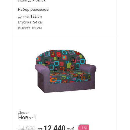
Ящик для белья
Набор размеров
Длина:
122
Глубина:
54
Высота:
82
Диван
Новь-1
12 440
14 550
-15%
от
руб.