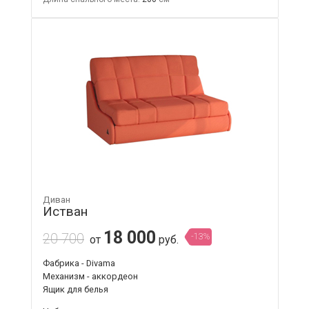
Диван
Истван
18 000
20 700
-13%
от
руб.
Фабрика - Divama
Механизм - аккордеон
Ящик для белья