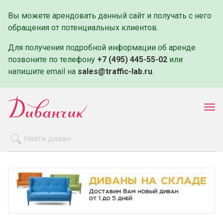
Вы можете арендовать данный сайт и получать с него
обращения от потенциальных клиентов.
Для получения подробной информации об аренде
позвоните по телефону
+7 (495) 445-55-02
или
напишите email на
sales@traffic-lab.ru
.
Пок
ме
Распродажа
Производители
Как заказать
Оплата и доставка
Контакты