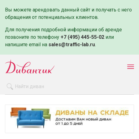
Вы можете арендовать данный сайт и получать с него
обращения от потенциальных клиентов.
Для получения подробной информации об аренде
позвоните по телефону
+7 (495) 445-55-02
или
напишите email на
sales@traffic-lab.ru
.
Пок
ме
Распродажа
Производители
Как заказать
Оплата и доставка
Контакты