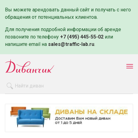
Вы можете арендовать данный сайт и получать с него
обращения от потенциальных клиентов.
Для получения подробной информации об аренде
позвоните по телефону
+7 (495) 445-55-02
или
напишите email на
sales@traffic-lab.ru
.
Пок
ме
Распродажа
Производители
Как заказать
Оплата и доставка
Контакты