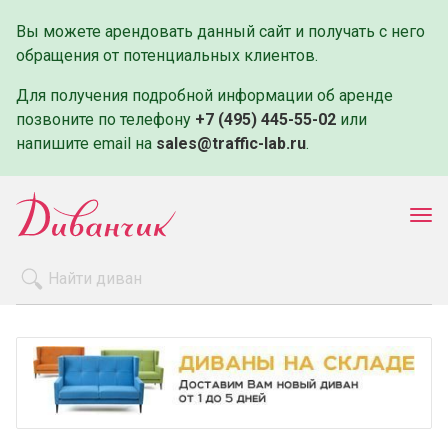
Вы можете арендовать данный сайт и получать с него
обращения от потенциальных клиентов.
Для получения подробной информации об аренде
позвоните по телефону
+7 (495) 445-55-02
или
напишите email на
sales@traffic-lab.ru
.
Пок
ме
Распродажа
Производители
Как заказать
Оплата и доставка
Контакты