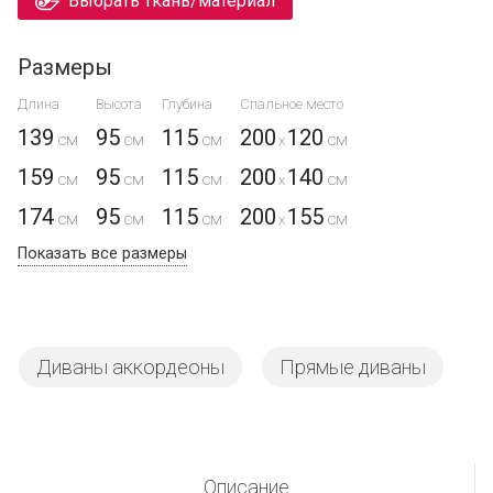
Выбрать ткань/материал
Размеры
Длина
Высота
Глубина
Спальное место
139
95
115
200
120
x
159
95
115
200
140
x
174
95
115
200
155
x
Показать все размеры
Диваны аккордеоны
Прямые диваны
Описание