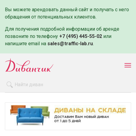
Вы можете арендовать данный сайт и получать с него
обращения от потенциальных клиентов.
Для получения подробной информации об аренде
позвоните по телефону
+7 (495) 445-55-02
или
напишите email на
sales@traffic-lab.ru
.
Пок
ме
Распродажа
Производители
Как заказать
Оплата и доставка
Контакты