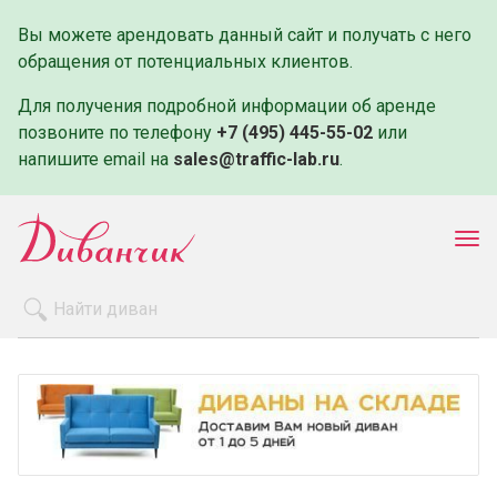
Вы можете арендовать данный сайт и получать с него
обращения от потенциальных клиентов.
Для получения подробной информации об аренде
позвоните по телефону
+7 (495) 445-55-02
или
напишите email на
sales@traffic-lab.ru
.
Пок
ме
Распродажа
Производители
Как заказать
Оплата и доставка
Контакты