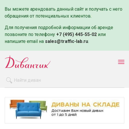
Вы можете арендовать данный сайт и получать с него
обращения от потенциальных клиентов.
Для получения подробной информации об аренде
позвоните по телефону
+7 (495) 445-55-02
или
напишите email на
sales@traffic-lab.ru
.
Пок
ме
Распродажа
Производители
Как заказать
Оплата и доставка
Контакты