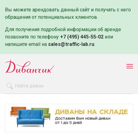
Вы можете арендовать данный сайт и получать с него
обращения от потенциальных клиентов.
Для получения подробной информации об аренде
позвоните по телефону
+7 (495) 445-55-02
или
напишите email на
sales@traffic-lab.ru
.
Пок
ме
Распродажа
Производители
Как заказать
Оплата и доставка
Контакты