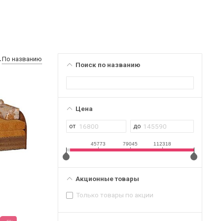
По названию
Поиск по названию
Цена
45773
79045
112318
Акционные товары
Только товары по акции