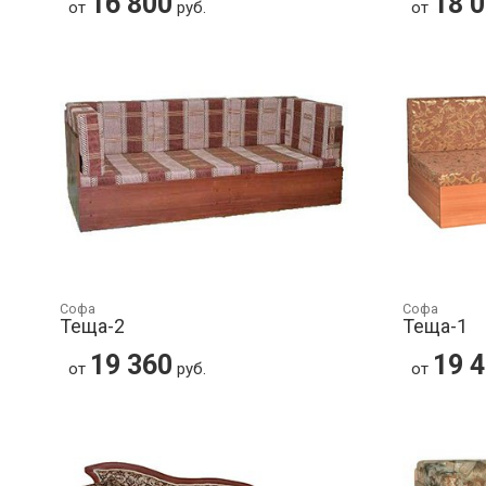
16 800
18 
от
руб.
от
Софа
Софа
Теща-2
Теща-1
19 360
19 
от
руб.
от