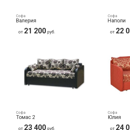
Софа
Софа
Валерия
Наполи
21 200
22 
от
руб.
от
Софа
Софа
Томас 2
Юлия
23 400
24 
от
руб.
от