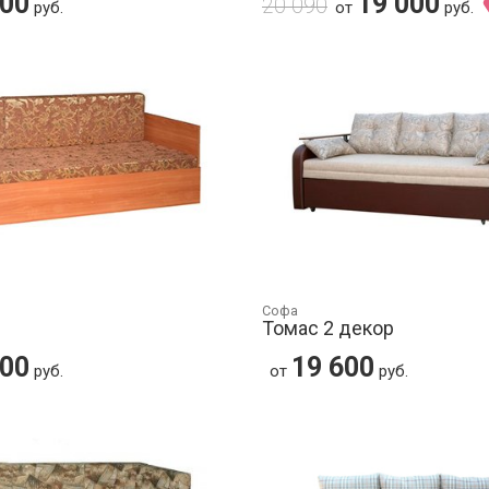
000
19 000
20 090
руб.
от
руб.
Софа
Томас 2 декор
400
19 600
руб.
от
руб.