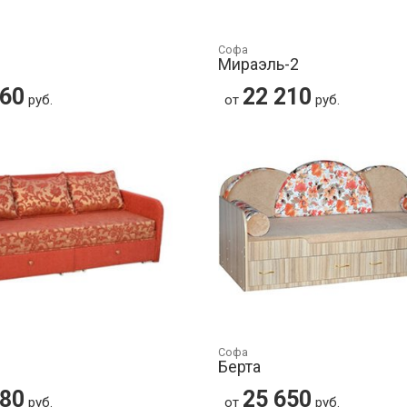
Софа
Мираэль-2
060
22 210
руб.
от
руб.
Софа
Берта
080
25 650
руб.
от
руб.