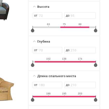
Высота
63
75
88
Глубина
102
138
174
Длина спального места
188
195
203