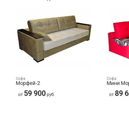
Софа
Софа
Морфей-2
Мини Мо
59 900
89 
от
руб.
от