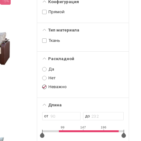
-5%
Конфигурация
Прямой
Тип материала
Ткань
Раскладной
Да
Нет
Неважно
Длина
99
147
196