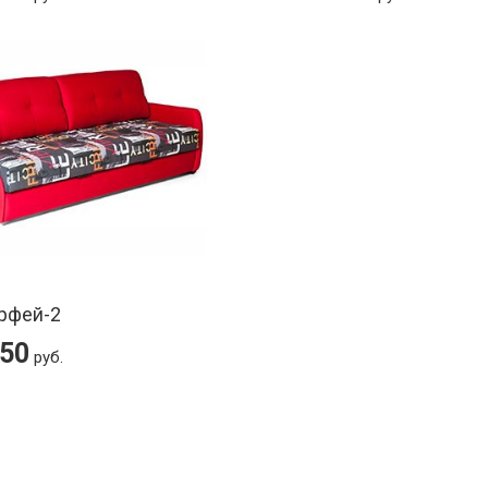
рфей-2
650
руб.