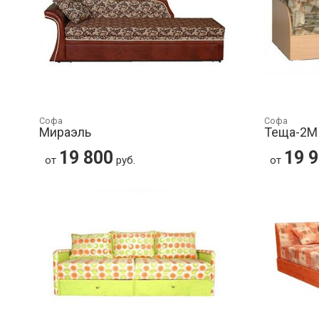
Софа
Софа
Мираэль
Теща-2М
19 800
19 
от
руб.
от