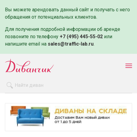
Вы можете арендовать данный сайт и получать с него
обращения от потенциальных клиентов.
Для получения подробной информации об аренде
позвоните по телефону
+7 (495) 445-55-02
или
напишите email на
sales@traffic-lab.ru
.
Пок
ме
Распродажа
Производители
Как заказать
Оплата и доставка
Контакты