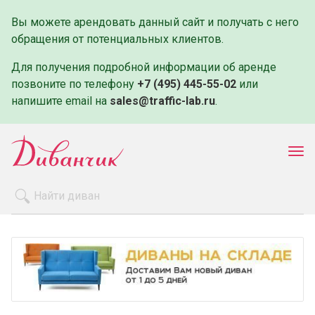
Вы можете арендовать данный сайт и получать с него
обращения от потенциальных клиентов.
Для получения подробной информации об аренде
позвоните по телефону
+7 (495) 445-55-02
или
напишите email на
sales@traffic-lab.ru
.
Пок
ме
Распродажа
Производители
Как заказать
Оплата и доставка
Контакты