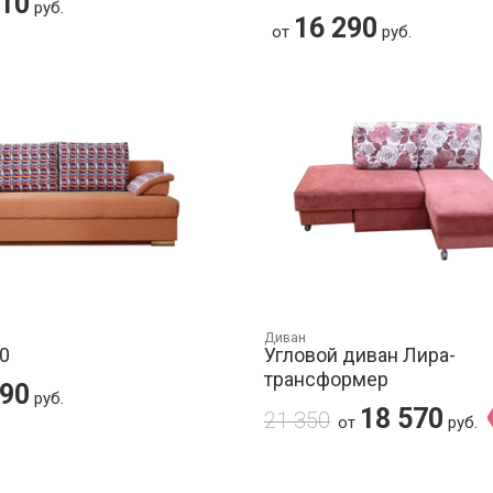
710
руб.
16 290
от
руб.
Диван
0
Угловой диван Лира-
трансформер
290
руб.
18 570
21 350
от
руб.