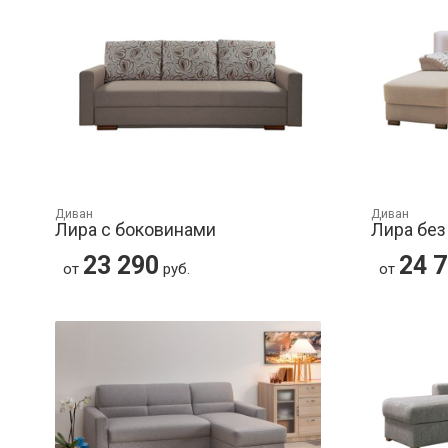
Диван
Диван
Лира с боковинами
Лира без
23 290
24 
от
руб.
от