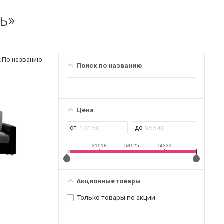
ь»
По названию
Поиск по названию
Цена
31918
53125
74333
Акционные товары
Только товары по акции