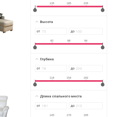
135
185
235
Высота
82
88
94
Глубина
116
154
192
Длина спального места
145
170
195