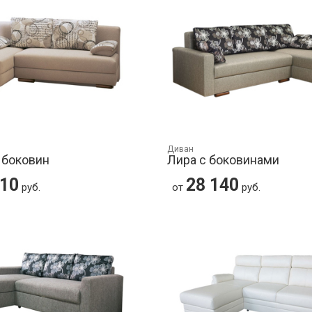
Диван
 боковин
Лира с боковинами
710
28 140
руб.
от
руб.