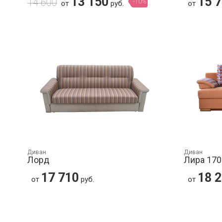
13 150
15 
14 600
-10%
от
руб.
от
Диван
Диван
Лорд
Лира 170
17 710
18 
от
руб.
от