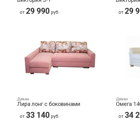
29 990
29 
от
руб.
от
Диван
Диван
Лира лонг с боковинами
Омега 14
33 140
34 
от
руб.
от