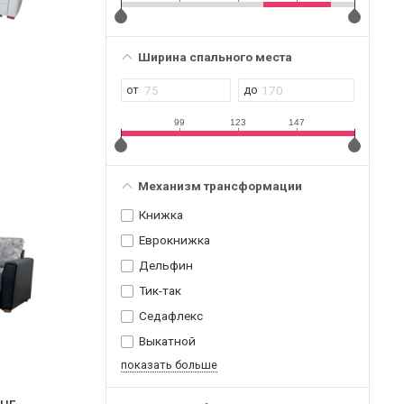
Ширина спального места
99
123
147
Механизм трансформации
Книжка
Еврокнижка
Дельфин
Тик-так
Седафлекс
Выкатной
показать больше
нг