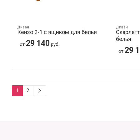
Диван
Диван
Кензо 2-1 с ящиком для белья
Скарлетт
белья
29 140
от
руб.
29 
от
1
2