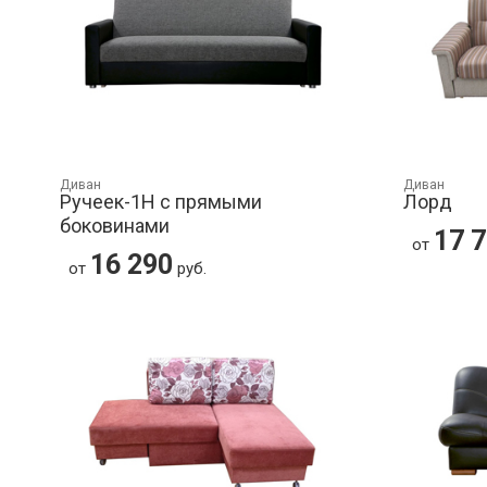
Диван
Диван
Ручеек-1Н с прямыми
Лорд
боковинами
17 
от
16 290
от
руб.