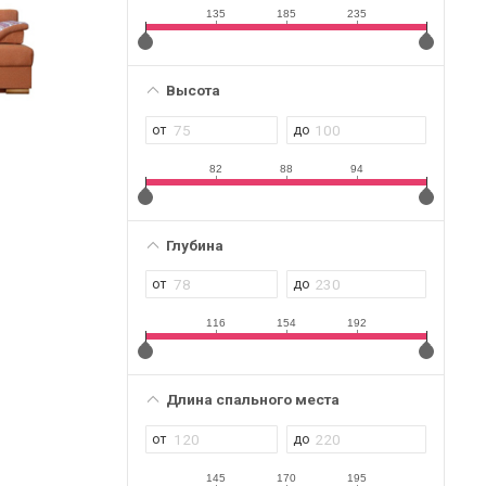
135
185
235
Высота
82
88
94
Глубина
116
154
192
Длина спального места
145
170
195