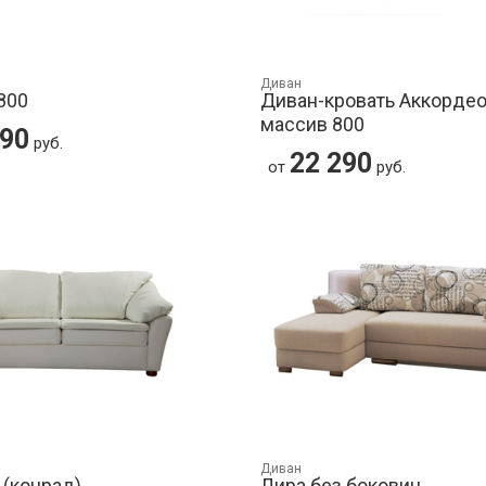
Диван
800
Диван-кровать Аккорде
массив 800
090
руб.
22 290
от
руб.
Диван
 (конрад)
Лира без боковин