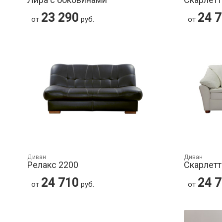
23 290
24 
от
руб.
от
Диван
Диван
Релакс 2200
Скарлетт
24 710
24 
от
руб.
от