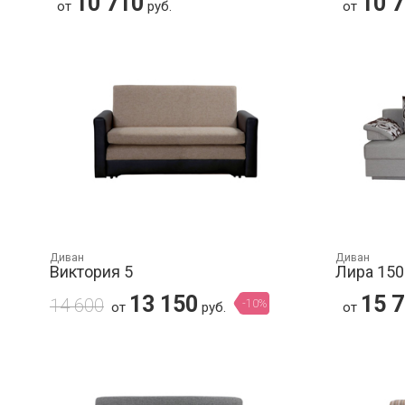
10 710
10 
от
руб.
от
Диван
Диван
Виктория 5
Лира 150
13 150
15 
14 600
-10%
от
руб.
от