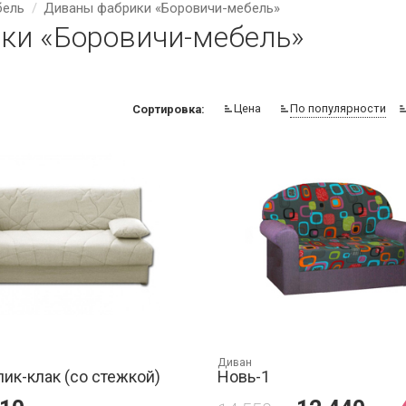
бель
Диваны фабрики «Боровичи-мебель»
ки «Боровичи-мебель»
Цена
По популярности
Сортировка:
Диван
лик-клак (со стежкой)
Новь-1