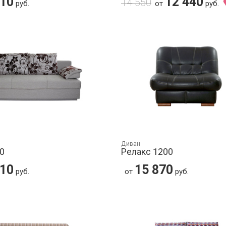
710
12 440
14 550
руб.
от
руб.
Диван
0
Релакс 1200
710
15 870
руб.
от
руб.