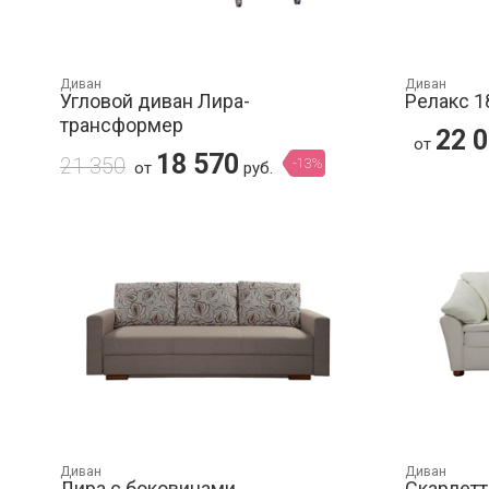
Диван
Диван
Угловой диван Лира-
Релакс 1
трансформер
22 
от
18 570
21 350
-13%
от
руб.
Диван
Диван
Лира с боковинами
Скарлетт