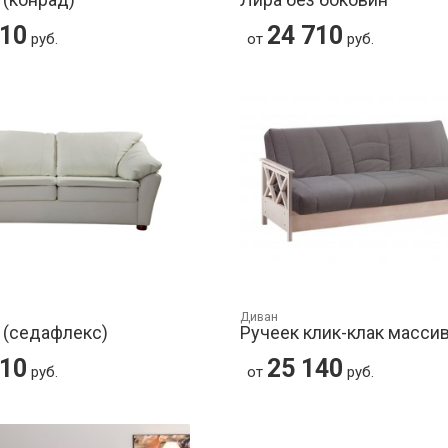
710
24 710
руб.
от
руб.
Диван
 (седафлекс)
Ручеек клик-клак масси
710
25 140
руб.
от
руб.