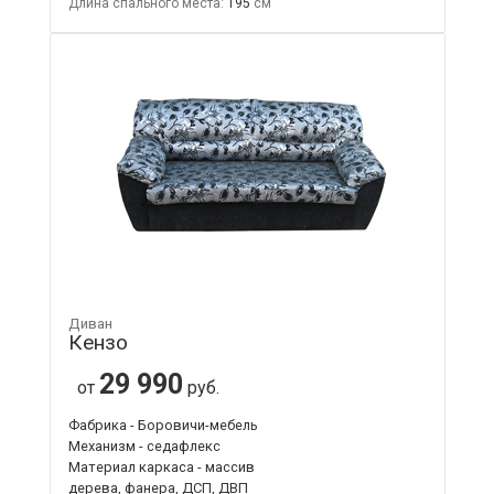
Длина спального места:
195
Диван
Кензо
29 990
от
руб.
Фабрика - Боровичи-мебель
Механизм - седафлекс
Материал каркаса - массив
дерева, фанера, ДСП, ДВП