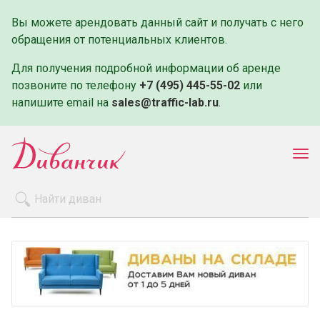
Вы можете арендовать данный сайт и получать с него
обращения от потенциальных клиентов.
Для получения подробной информации об аренде
позвоните по телефону
+7 (495) 445-55-02
или
напишите email на
sales@traffic-lab.ru
.
Пок
ме
Распродажа
Производители
Как заказать
Оплата и доставка
Контакты