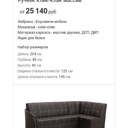
Ручеек клик-клак массив
25 140
от
руб.
Фабрика - Боровичи-мебель
Механизм - клик-кляк
Материал каркаса - массив дерева, ДСП, ДВП
Ящик для белья
Набор размеров
Длина:
204
Глубина:
85
Высота:
90
Ширина спального места:
125
Длина спального места:
195