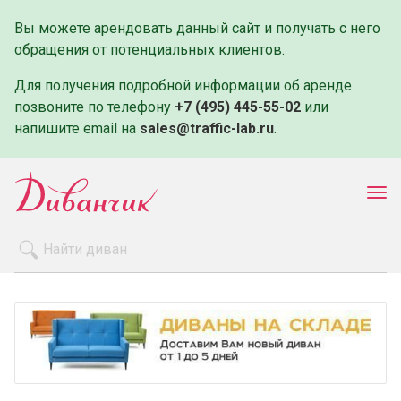
Вы можете арендовать данный сайт и получать с него
обращения от потенциальных клиентов.
Для получения подробной информации об аренде
позвоните по телефону
+7 (495) 445-55-02
или
напишите email на
sales@traffic-lab.ru
.
Пок
ме
Распродажа
Производители
Как заказать
Оплата и доставка
Контакты