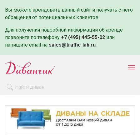
Вы можете арендовать данный сайт и получать с него
обращения от потенциальных клиентов.
Для получения подробной информации об аренде
позвоните по телефону
+7 (495) 445-55-02
или
напишите email на
sales@traffic-lab.ru
.
Пок
ме
Распродажа
Производители
Как заказать
Оплата и доставка
Контакты