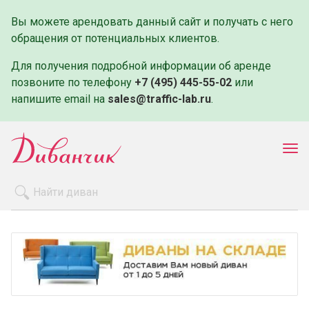
Вы можете арендовать данный сайт и получать с него
обращения от потенциальных клиентов.
Для получения подробной информации об аренде
позвоните по телефону
+7 (495) 445-55-02
или
напишите email на
sales@traffic-lab.ru
.
Пок
ме
Распродажа
Производители
Как заказать
Оплата и доставка
Контакты