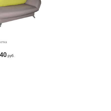
шетка
340
руб.