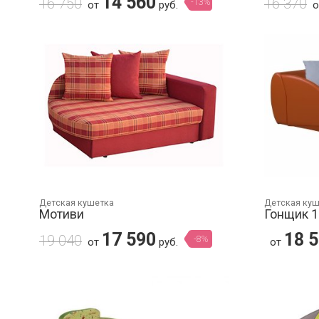
14 560
16 750
16 370
-13%
от
руб.
Детская кушетка
Детская ку
Мотиви
Гонщик 1
17 590
18 
19 040
-8%
от
руб.
от