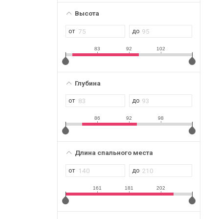
Высота
83
92
102
Глубина
86
92
98
Длина спального места
161
181
202