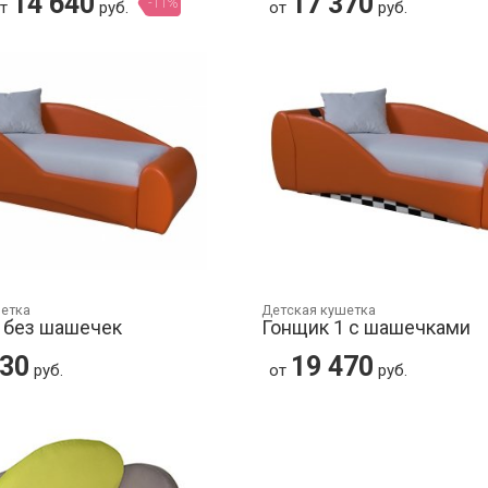
14 640
17 370
-11%
от
руб.
от
руб.
шетка
Детская кушетка
 без шашечек
Гонщик 1 с шашечками
530
19 470
руб.
от
руб.