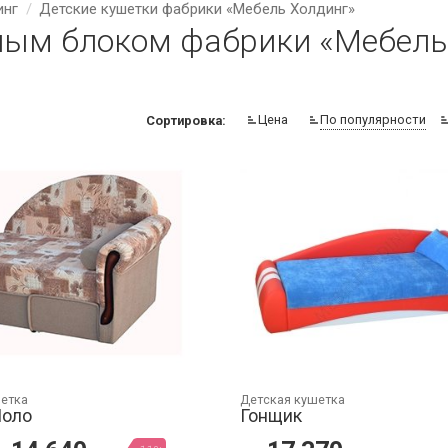
инг
Детские кушетки фабрики «Мебель Холдинг»
ным блоком фабрики «Мебель
Цена
По популярности
Сортировка:
шетка
Детская кушетка
оло
Гонщик