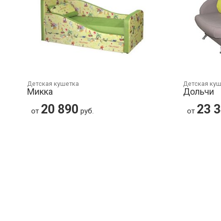
Детская кушетка
Детская ку
Микка
Дольчи
20 890
23 
от
руб.
от