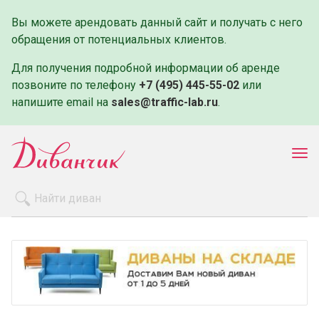
Вы можете арендовать данный сайт и получать с него
обращения от потенциальных клиентов.
Для получения подробной информации об аренде
позвоните по телефону
+7 (495) 445-55-02
или
напишите email на
sales@traffic-lab.ru
.
Пок
ме
Распродажа
Производители
Как заказать
Оплата и доставка
Контакты