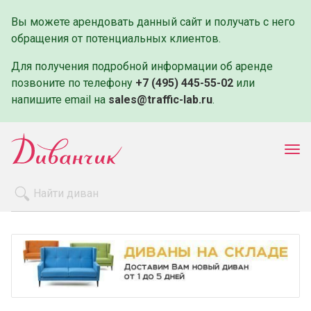
Вы можете арендовать данный сайт и получать с него
обращения от потенциальных клиентов.
Для получения подробной информации об аренде
позвоните по телефону
+7 (495) 445-55-02
или
напишите email на
sales@traffic-lab.ru
.
Пок
ме
Распродажа
Производители
Как заказать
Оплата и доставка
Контакты