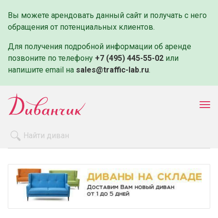
Вы можете арендовать данный сайт и получать с него
обращения от потенциальных клиентов.
Для получения подробной информации об аренде
позвоните по телефону
+7 (495) 445-55-02
или
напишите email на
sales@traffic-lab.ru
.
Пок
ме
Распродажа
Производители
Как заказать
Оплата и доставка
Контакты