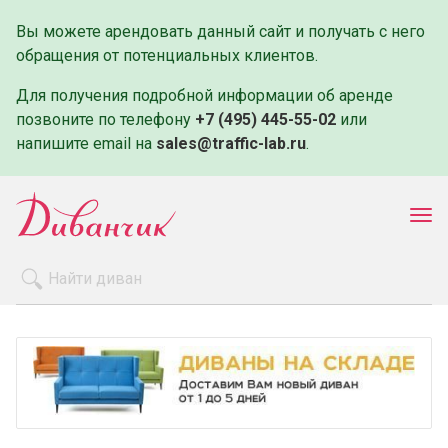
Вы можете арендовать данный сайт и получать с него
обращения от потенциальных клиентов.
Для получения подробной информации об аренде
позвоните по телефону
+7 (495) 445-55-02
или
напишите email на
sales@traffic-lab.ru
.
Пок
ме
Распродажа
Производители
Как заказать
Оплата и доставка
Контакты