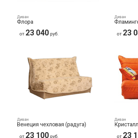
Диван
Диван
Флора
Фламинг
23 040
23 
от
руб.
от
Диван
Диван
Венеция чехловая (радуга)
Кристал
23 100
23 
от
руб.
от