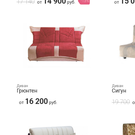
14 900
15 
17 140
-13%
от
руб.
от
Диван
Диван
Грюнтен
Сигун
16 200
19 700
от
руб.