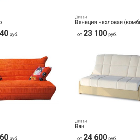
Диван
о
Венеция чехловая (комб
040
23 100
руб.
от
руб.
Диван
л
Ван
160
24 600
руб.
от
руб.