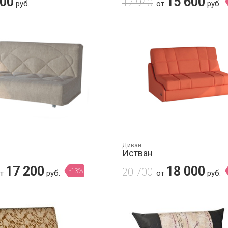
000
15 600
17 940
руб.
от
руб.
Диван
Истван
17 200
18 000
20 700
-13%
от
руб.
от
руб.