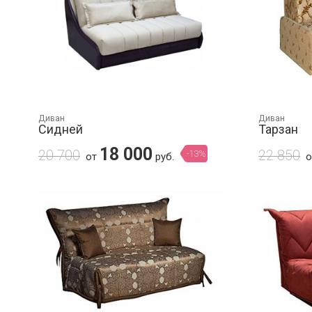
Диван
Диван
Сидней
Тарзан
18 000
20 700
22 850
-13%
от
руб.