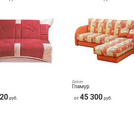
Диван
Гламур
320
45 300
руб.
от
руб.