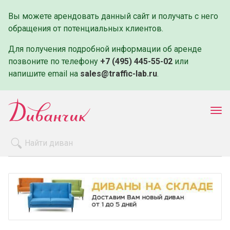
Вы можете арендовать данный сайт и получать с него
обращения от потенциальных клиентов.
Для получения подробной информации об аренде
позвоните по телефону
+7 (495) 445-55-02
или
напишите email на
sales@traffic-lab.ru
.
Пок
ме
Распродажа
Производители
Как заказать
Оплата и доставка
Контакты