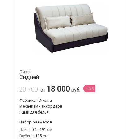
Диван
Сидней
18 000
20 700
-13%
от
руб.
Фабрика - Divama
Механизм - аккордеон
Ящик для белья
Набор размеров
Длина:
81 - 191
Глубина:
105