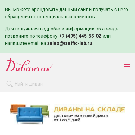
Вы можете арендовать данный сайт и получать с него
обращения от потенциальных клиентов.
Для получения подробной информации об аренде
позвоните по телефону
+7 (495) 445-55-02
или
напишите email на
sales@traffic-lab.ru
.
Пок
ме
Распродажа
Производители
Как заказать
Оплата и доставка
Контакты