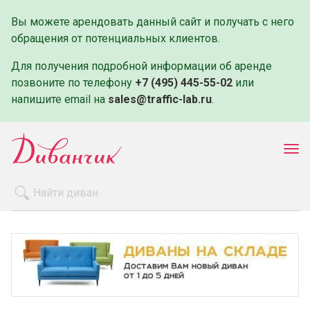
Вы можете арендовать данный сайт и получать с него
обращения от потенциальных клиентов.
Для получения подробной информации об аренде
позвоните по телефону
+7 (495) 445-55-02
или
напишите email на
sales@traffic-lab.ru
.
Пок
ме
Распродажа
Производители
Как заказать
Оплата и доставка
Контакты