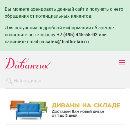
Вы можете арендовать данный сайт и получать с него
обращения от потенциальных клиентов.
Для получения подробной информации об аренде
позвоните по телефону
+7 (495) 445-55-02
или
напишите email на
sales@traffic-lab.ru
.
Пок
ме
Распродажа
Производители
Как заказать
Оплата и доставка
Контакты