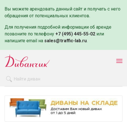
Вы можете арендовать данный сайт и получать с него
обращения от потенциальных клиентов.
Для получения подробной информации об аренде
позвоните по телефону
+7 (495) 445-55-02
или
напишите email на
sales@traffic-lab.ru
.
Пок
ме
Распродажа
Производители
Как заказать
Оплата и доставка
Контакты