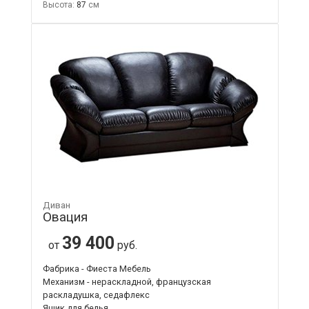
Высота:
87
Диван
Овация
39 400
от
руб.
Фабрика - Фиеста Мебель
Механизм - нераскладной, французская
раскладушка, седафлекс
Ящик для белья