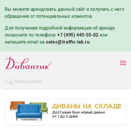
Вы можете арендовать данный сайт и получать с него
обращения от потенциальных клиентов.
Для получения подробной информации об аренде
позвоните по телефону
+7 (495) 445-55-02
или
напишите email на
sales@traffic-lab.ru
.
Пок
ме
Распродажа
Производители
Как заказать
Оплата и доставка
Контакты