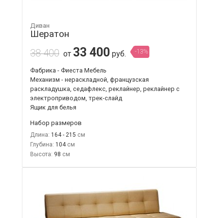
Диван
Шератон
33 400
38 400
-13%
от
руб.
Фабрика - Фиеста Мебель
Механизм - нераскладной, французская
раскладушка, седафлекс, реклайнер, реклайнер с
электроприводом, трек-слайд
Ящик для белья
Набор размеров
Длина:
164 - 215
Глубина:
104
Высота:
98