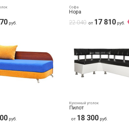
олок
Софа
Нора
770
17 810
22 040
руб.
от
руб.
Кухонный уголок
Пилот
000
18 300
руб.
от
руб.