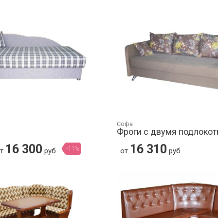
Софа
Фроги с двумя подлоко
16 300
16 310
-11%
от
руб.
от
руб.