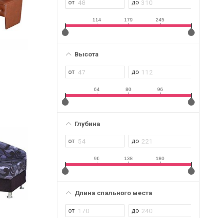
114
179
245
Высота
64
80
96
Глубина
96
138
180
Длина спального места