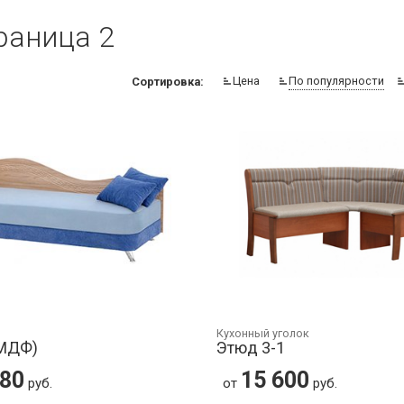
раница 2
Цена
По популярности
Сортировка:
Кухонный уголок
(МДФ)
Этюд 3-1
380
15 600
руб.
от
руб.