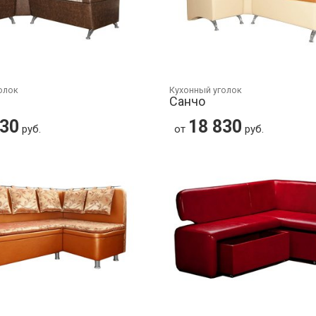
олок
Кухонный уголок
Санчо
830
18 830
руб.
от
руб.