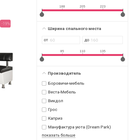
188
205
223
-19%
Ширина спального места
85
110
135
Производитель
Боровичи-мебель
Веста-Мебель
Викдол
Грос
Каприз
Мануфактура уюта (Dream Park)
показать больше