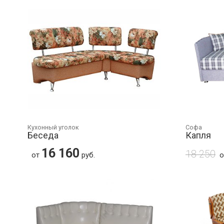
Кухонный уголок
Софа
Беседа
Капля
16 160
18 250
от
руб.