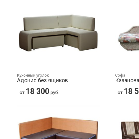
Кухонный уголок
Софа
Адонис без ящиков
Казанов
18 300
18 
от
руб.
от