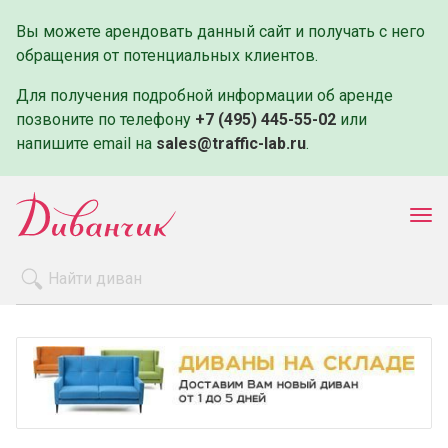
Вы можете арендовать данный сайт и получать с него
обращения от потенциальных клиентов.
Для получения подробной информации об аренде
позвоните по телефону
+7 (495) 445-55-02
или
напишите email на
sales@traffic-lab.ru
.
Пок
ме
Распродажа
Производители
Как заказать
Оплата и доставка
Контакты