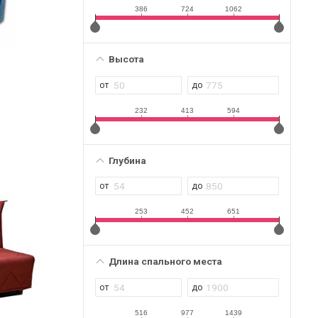
386
724
1062
Высота
232
413
594
Глубина
253
452
651
Длина спального места
516
977
1439