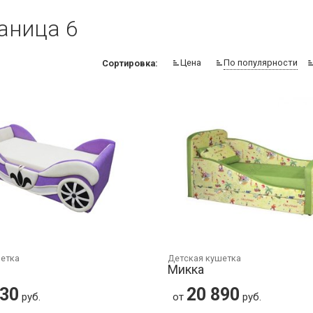
аница 6
Цена
По популярности
Сортировка:
шетка
Детская кушетка
Микка
830
20 890
руб.
от
руб.