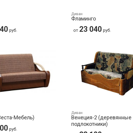
Диван
Фламинго
040
23 040
руб.
от
руб.
Диван
Веста-Мебель)
Венеция-2 (деревянные
подлокотники)
100
руб.