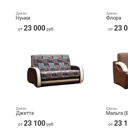
Диван
Диван
Нунки
Флора
23 000
23 
от
руб.
от
Диван
Диван
Джетта
Мальта (
23 100
23 
от
руб.
от