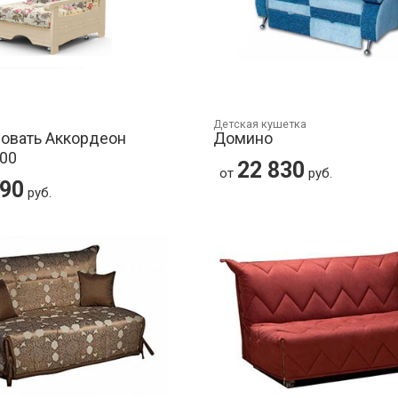
Детская кушетка
овать Аккордеон
Домино
800
22 830
от
руб.
290
руб.