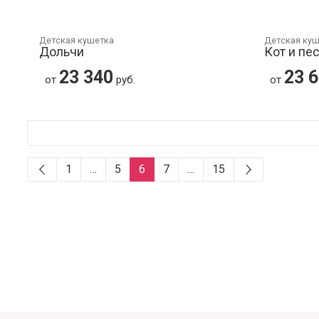
Детская кушетка
Детская ку
Дольчи
Кот и пе
23 340
23 
от
руб.
от
1
…
5
6
7
…
15