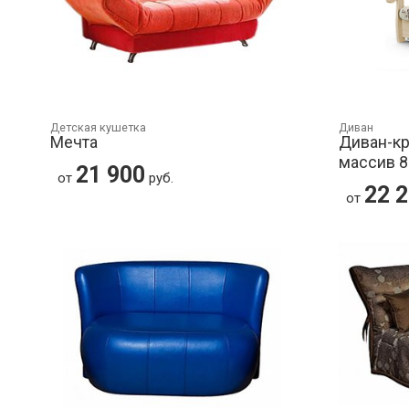
Детская кушетка
Диван
Мечта
Диван-кр
массив 
21 900
от
руб.
22 
от