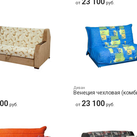
23 100
от
руб.
Диван
Венеция чехловая (комб
100
23 100
руб.
от
руб.