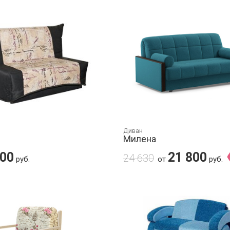
Диван
Милена
000
21 800
24 630
руб.
от
руб.