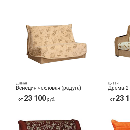
Диван
Диван
Венеция чехловая (радуга)
Дрема-2
23 100
23 
от
руб.
от