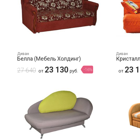
Диван
Диван
Белла (Мебель Холдинг)
Кристал
23 130
23 
27 640
-16%
от
руб.
от