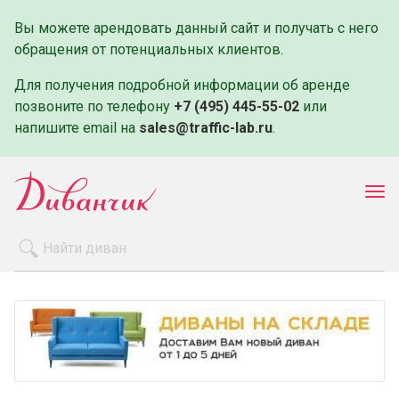
Вы можете арендовать данный сайт и получать с него
обращения от потенциальных клиентов.
Для получения подробной информации об аренде
позвоните по телефону
+7 (495) 445-55-02
или
напишите email на
sales@traffic-lab.ru
.
Пок
ме
Распродажа
Производители
Как заказать
Оплата и доставка
Контакты