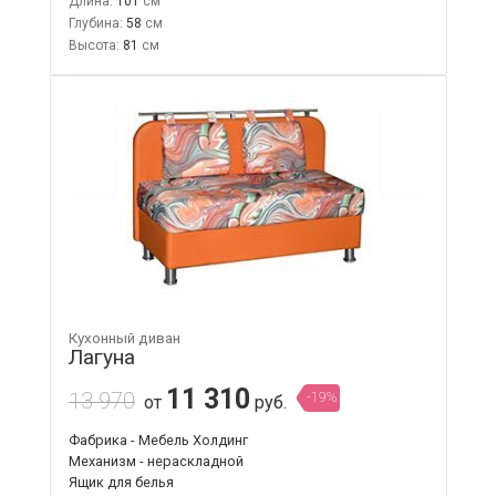
Длина:
101
Глубина:
58
Высота:
81
Кухонный диван
Лагуна
11 310
13 970
-19%
от
руб.
Фабрика - Мебель Холдинг
Механизм - нераскладной
Ящик для белья