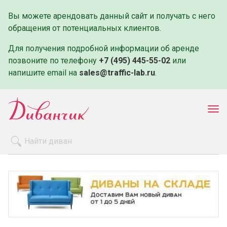
Вы можете арендовать данный сайт и получать с него
обращения от потенциальных клиентов.
Для получения подробной информации об аренде
позвоните по телефону
+7 (495) 445-55-02
или
напишите email на
sales@traffic-lab.ru
.
Пок
ме
Распродажа
Производители
Как заказать
Оплата и доставка
Контакты