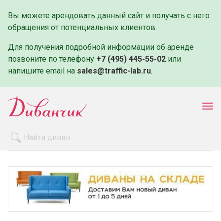
Вы можете арендовать данный сайт и получать с него
обращения от потенциальных клиентов.
Для получения подробной информации об аренде
позвоните по телефону
+7 (495) 445-55-02
или
напишите email на
sales@traffic-lab.ru
.
Пок
ме
Распродажа
Производители
Как заказать
Оплата и доставка
Контакты