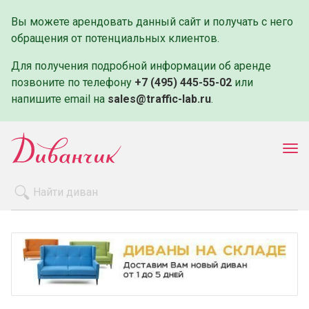
Вы можете арендовать данный сайт и получать с него
обращения от потенциальных клиентов.
Для получения подробной информации об аренде
позвоните по телефону
+7 (495) 445-55-02
или
напишите email на
sales@traffic-lab.ru
.
Пок
ме
Распродажа
Производители
Как заказать
Оплата и доставка
Контакты