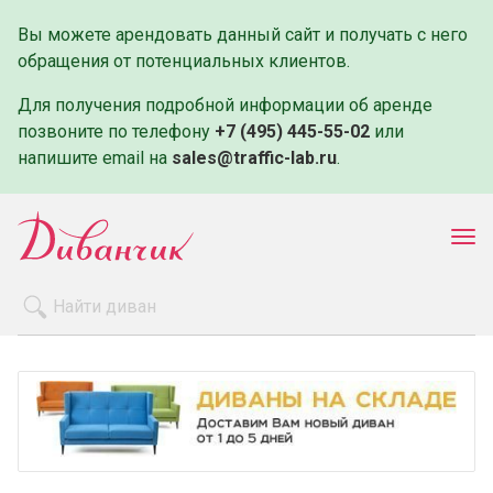
Вы можете арендовать данный сайт и получать с него
обращения от потенциальных клиентов.
Для получения подробной информации об аренде
позвоните по телефону
+7 (495) 445-55-02
или
напишите email на
sales@traffic-lab.ru
.
Пок
ме
Распродажа
Производители
Как заказать
Оплата и доставка
Контакты