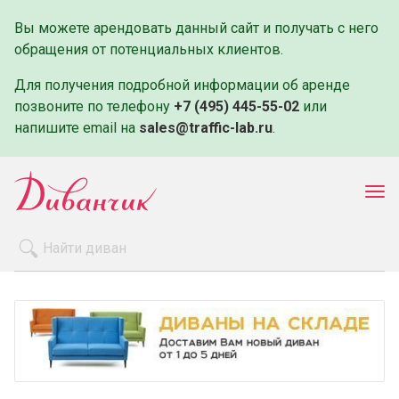
Вы можете арендовать данный сайт и получать с него
обращения от потенциальных клиентов.
Для получения подробной информации об аренде
позвоните по телефону
+7 (495) 445-55-02
или
напишите email на
sales@traffic-lab.ru
.
Пок
ме
Распродажа
Производители
Как заказать
Оплата и доставка
Контакты