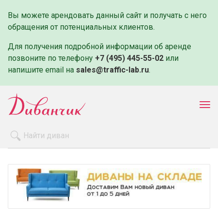
Вы можете арендовать данный сайт и получать с него
обращения от потенциальных клиентов.
Для получения подробной информации об аренде
позвоните по телефону
+7 (495) 445-55-02
или
напишите email на
sales@traffic-lab.ru
.
Пок
ме
Распродажа
Производители
Как заказать
Оплата и доставка
Контакты