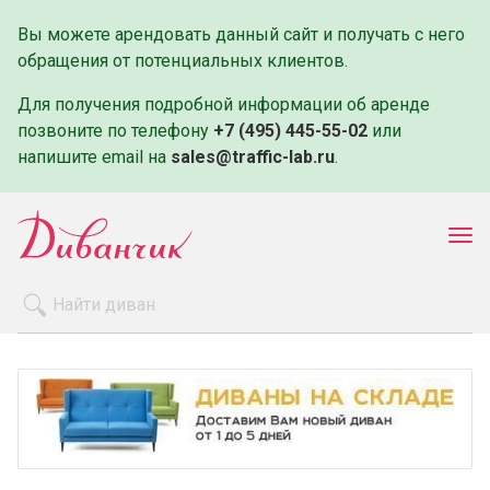
Вы можете арендовать данный сайт и получать с него
обращения от потенциальных клиентов.
Для получения подробной информации об аренде
позвоните по телефону
+7 (495) 445-55-02
или
напишите email на
sales@traffic-lab.ru
.
Пок
ме
Распродажа
Производители
Как заказать
Оплата и доставка
Контакты