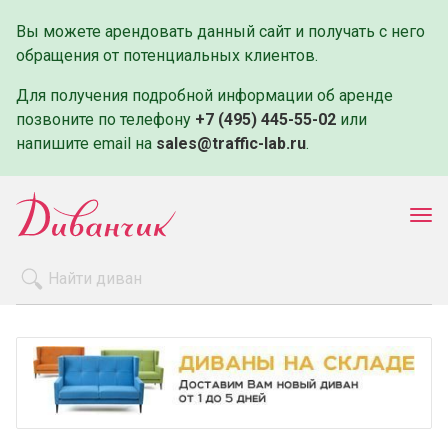
Вы можете арендовать данный сайт и получать с него
обращения от потенциальных клиентов.
Для получения подробной информации об аренде
позвоните по телефону
+7 (495) 445-55-02
или
напишите email на
sales@traffic-lab.ru
.
Пок
ме
Распродажа
Производители
Как заказать
Оплата и доставка
Контакты