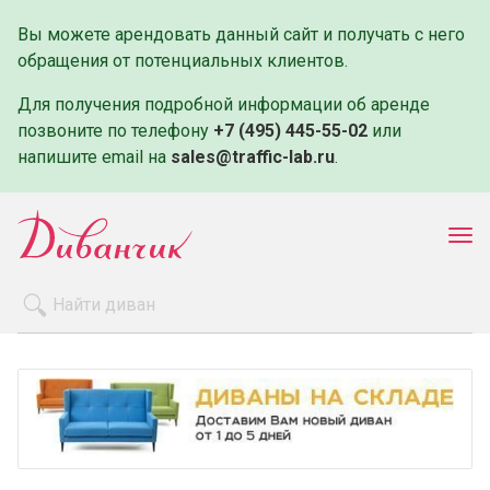
Вы можете арендовать данный сайт и получать с него
обращения от потенциальных клиентов.
Для получения подробной информации об аренде
позвоните по телефону
+7 (495) 445-55-02
или
напишите email на
sales@traffic-lab.ru
.
Пок
ме
Распродажа
Производители
Как заказать
Оплата и доставка
Контакты