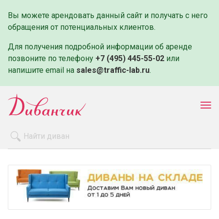
Вы можете арендовать данный сайт и получать с него
обращения от потенциальных клиентов.
Для получения подробной информации об аренде
позвоните по телефону
+7 (495) 445-55-02
или
напишите email на
sales@traffic-lab.ru
.
Пок
ме
Распродажа
Производители
Как заказать
Оплата и доставка
Контакты