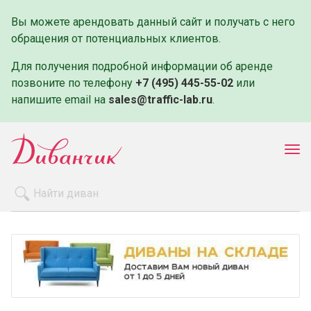
Вы можете арендовать данный сайт и получать с него
обращения от потенциальных клиентов.
Для получения подробной информации об аренде
позвоните по телефону
+7 (495) 445-55-02
или
напишите email на
sales@traffic-lab.ru
.
Пок
ме
Распродажа
Производители
Как заказать
Оплата и доставка
Контакты