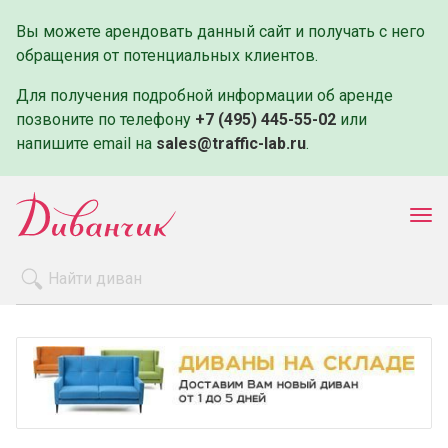
Вы можете арендовать данный сайт и получать с него
обращения от потенциальных клиентов.
Для получения подробной информации об аренде
позвоните по телефону
+7 (495) 445-55-02
или
напишите email на
sales@traffic-lab.ru
.
Пок
ме
Распродажа
Производители
Как заказать
Оплата и доставка
Контакты