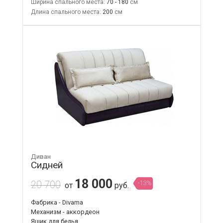
Ширина спального места:
70 - 180
Длина спального места:
200
Диван
Сидней
18 000
20 700
-13%
от
руб.
Фабрика - Divama
Механизм - аккордеон
Ящик для белья