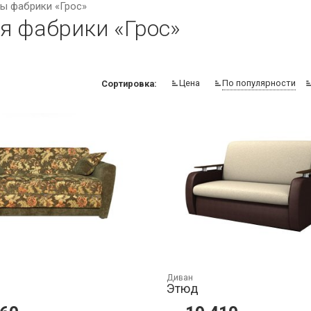
ы фабрики «Грос»
я фабрики «Грос»
Цена
По популярности
Сортировка:
Диван
Этюд