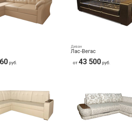
Диван
р
Лас-Вегас
260
43 500
руб.
от
руб.