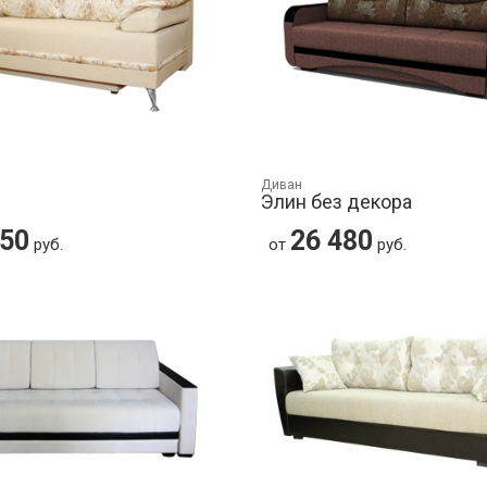
Диван
Элин без декора
450
26 480
руб.
от
руб.