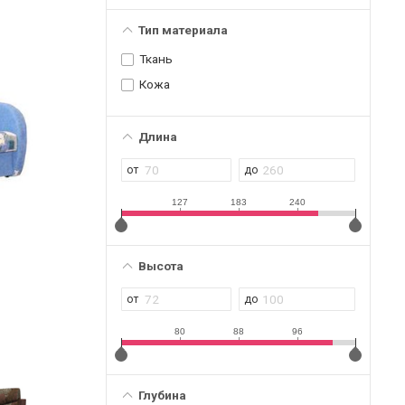
Тип материала
Ткань
Кожа
Длина
127
183
240
Высота
80
88
96
Глубина