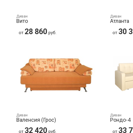
Диван
Диван
Вито
Атланта
28 860
30 
от
руб.
от
Диван
Диван
Валенсия (Грос)
Рондо-4
32 420
33 
от
руб.
от