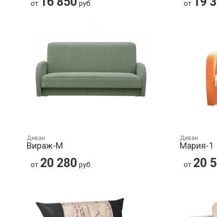
16 850
19 
от
руб.
от
Диван
Диван
Вираж-М
Мария-1
20 280
20 
от
руб.
от