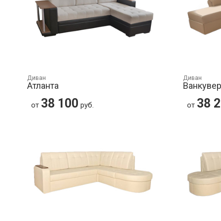
Диван
Диван
Атланта
Ванкуве
38 100
38 
от
руб.
от