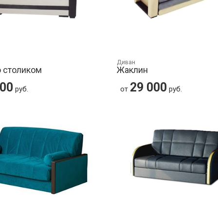
Диван
о столиком
Жаклин
800
29 000
руб.
от
руб.