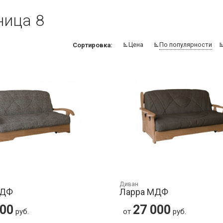
ница 8
Цена
По популярности
Сортировка:
Диван
МДФ
Ларра МДФ
000
27 000
руб.
от
руб.