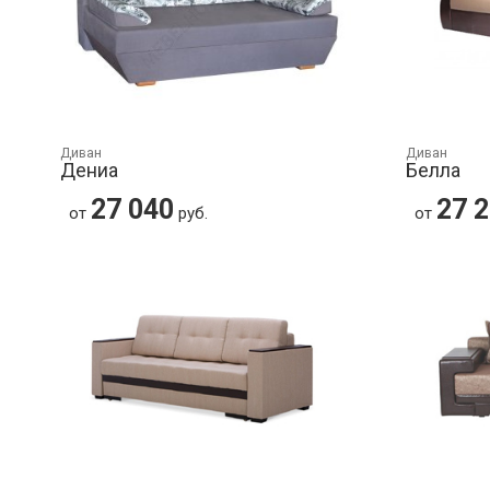
Диван
Диван
Дениа
Белла
27 040
27 
от
руб.
от