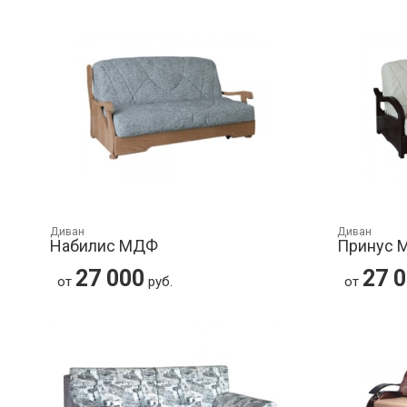
Диван
Диван
Набилис МДФ
Принус 
27 000
27 
от
руб.
от