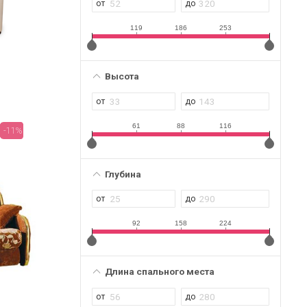
119
186
253
Высота
61
88
116
-11%
Глубина
92
158
224
Длина спального места