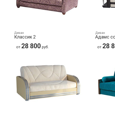
Диван
Диван
Классик 2
Адамс с
28 800
28 
от
руб.
от