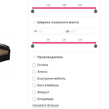
112
168
224
Ширина спального места
95
137
179
Производитель
Divama
Алина
Боровичи-мебель
Веста-Мебель
Викдол
Владимир
показать больше