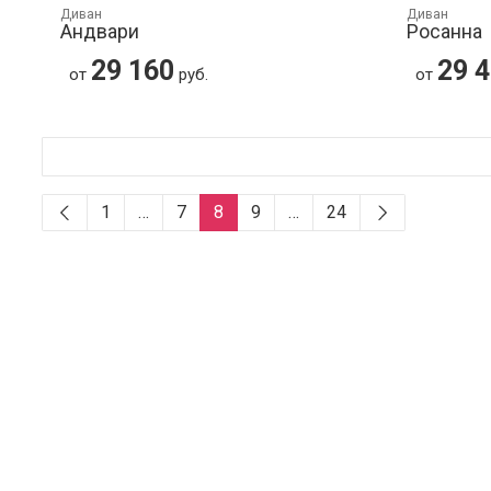
Диван
Диван
Андвари
Росанна
29 160
29 
от
руб.
от
1
…
7
8
9
…
24