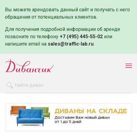
Вы можете арендовать данный сайт и получать с него
обращения от потенциальных клиентов.
Для получения подробной информации об аренде
позвоните по телефону
+7 (495) 445-55-02
или
напишите email на
sales@traffic-lab.ru
.
Пок
ме
Распродажа
Производители
Как заказать
Оплата и доставка
Контакты